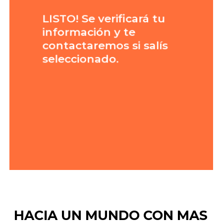
LISTO! Se verificará tu
información y te
contactaremos si salís
seleccionado.
HACIA
UN
MUNDO
CON
MAS