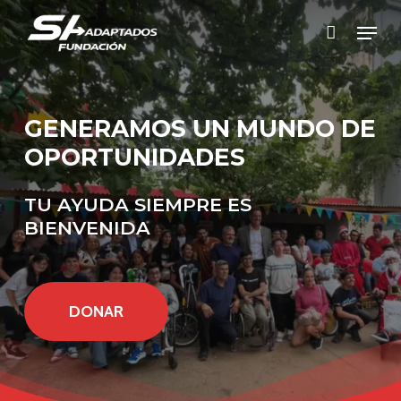
Skip
Menu
to
Close
main
Menu
content
GENERAMOS
UN
MUNDO
DE
OPORTUNIDADES
TU
AYUDA
SIEMPRE
ES
BIENVENIDA
DONAR